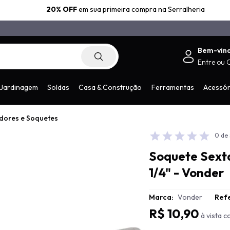
20% OFF
em sua primeira compra na Serralheria
Bem-vin
Entre
ou
.com.br
Jardinagem
Soldas
Casa & Construção
Ferramentas
Acessór
dores e Soquetes
0 de 
Soquete Sext
1/4" - Vonder
Marca:
Vonder
Refe
R$ 10,90
à vista 