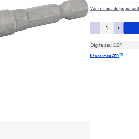
Ver formas de pagamen
−
+
Não sei meu CEP