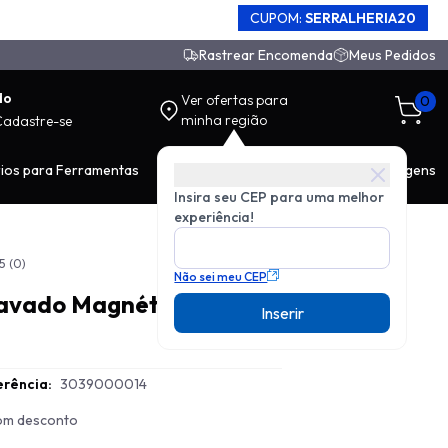
CUPOM:
SERRALHERIA20
Rastrear Encomenda
Meus Pedidos
do
Ver ofertas para
0
minha região
Cadastre-se
ios para Ferramentas
EPI
Movimentação de Carga
Ferragens
Insira seu CEP para uma melhor
experiência!
5
(0)
Não sei meu CEP
avado Magnético
Inserir
rência:
3039000014
com desconto