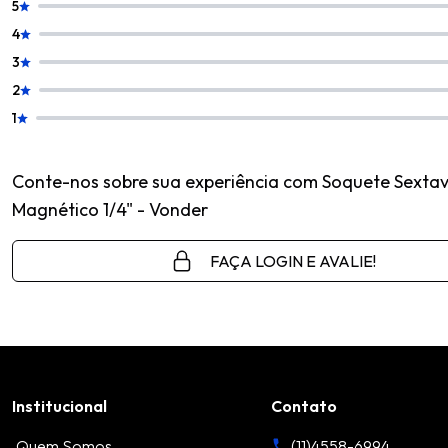
5
4
3
2
1
Conte-nos sobre sua experiência com Soquete Sexta
Magnético 1/4" - Vonder
FAÇA LOGIN E AVALIE!
Institucional
Contato
Quem Somos
(11)4558-6994