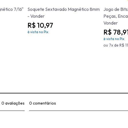
ético 7/16"
Soquete Sextavado Magnético 8mm
Jogo de Bit
- Vonder
Peças, Encai
Vonder
R$ 10,97
R$ 78,9
à vista no Pix
à vista no Pix
ou 7x de R$ 1
0 avaliações
0 comentários