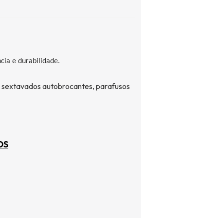
ia e durabilidade.
s sextavados
autobrocantes
, parafusos
OS