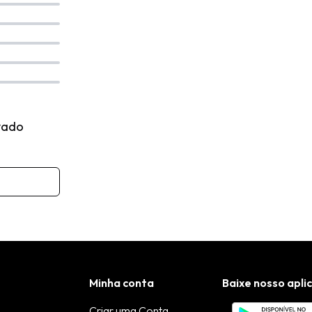
vado
Minha conta
Baixe nosso apli
Criar uma Conta