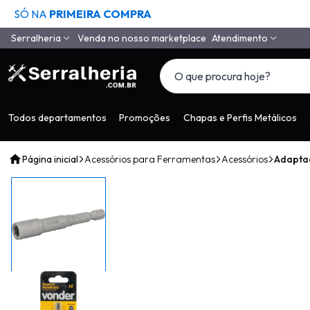
SÓ NA
PRIMEIRA COMPRA
Serralheria
Venda no nosso marketplace
Atendimento
Quem Somos
(11) 4558-6994
(11) 97650-9985
Como Comprar
vendas@serralheria
Segurança
Todos departamentos
Promoções
Chapas e Perfis Metálicos
Envio
Página inicial
Acessórios para Ferramentas
Acessórios
Adapta
Pagamento
Tempo de Garantia
Depoimentos de Clientes
LGPD
Contato