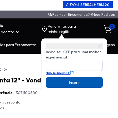
CUPOM:
SERRALHERIA20
Rastrear Encomenda
Meus Pedidos
do
Ver ofertas para
0
minha região
Cadastre-se
ios para Ferramentas
EPI
Movimentação de Carga
Ferragens
Insira seu CEP para uma melhor
experiência!
5
(0)
Não sei meu CEP
nta 12" - Vonder
Inserir
rência:
3071100600
com desconto
ros