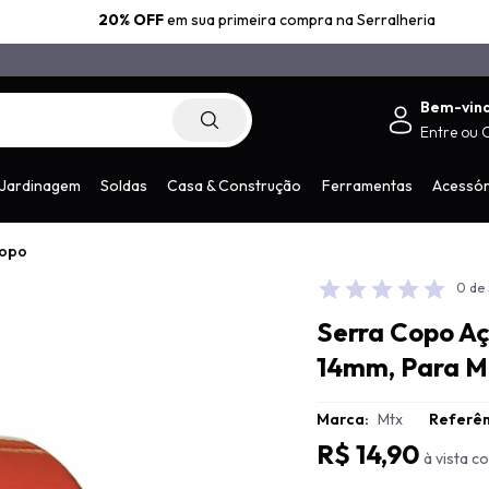
20% OFF
em sua primeira compra na Serralheria
Bem-vin
Entre
ou
.com.br
Jardinagem
Soldas
Casa & Construção
Ferramentas
Acessór
Copo
0 de 
Serra Copo Aç
14mm, Para M
Marca:
Mtx
Referên
R$ 14,90
à vista 