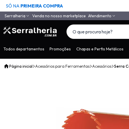
SÓ NA
PRIMEIRA COMPRA
Serralheria
Venda no nosso marketplace
Atendimento
Quem Somos
(11) 4558-6994
(11) 97650-9985
Como Comprar
vendas@serralheria
Segurança
Todos departamentos
Promoções
Chapas e Perfis Metálicos
Envio
Página inicial
Acessórios para Ferramentas
Acessórios
Serra 
Pagamento
Tempo de Garantia
Depoimentos de Clientes
LGPD
Contato