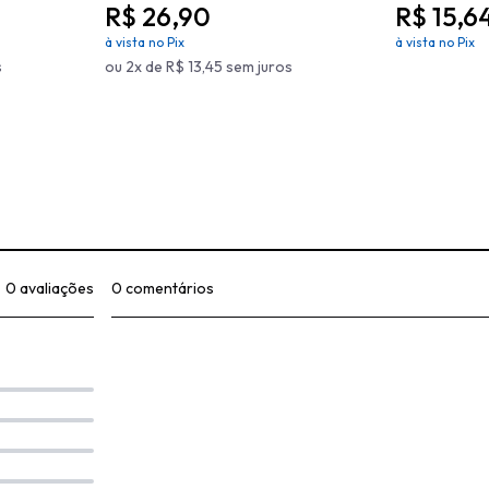
R$ 26,90
R$ 15,6
à vista no Pix
à vista no Pix
s
ou 2x de R$ 13,45 sem juros
0 avaliações
0 comentários