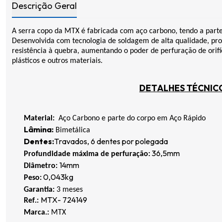
Descrição Geral
A serra copo da MTX é fabricada com aço carbono, tendo a parte 
Desenvolvida com tecnologia de soldagem de alta qualidade, pr
resistência à quebra, aumentando o poder de perfuração de orifí
plásticos e outros materiais.
DETALHES TÉCNIC
Material:
Aço Carbono e parte do corpo em Aço Rápido
Lâmina
:
Bimetálica
Dentes
:
T
ravados
, 6 dentes por polegada
3
6
,5mm
Profundidade máxima de perfuração:
1
4
mm
Diâmetro:
0,0
43
kg
Peso:
Garantia:
3 meses
MTX-
724149
Ref.:
Marca.:
MTX