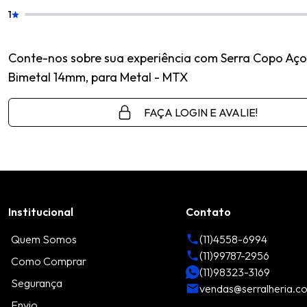
1
Conte-nos sobre sua experiência com Serra Copo Aço
Bimetal 14mm, para Metal - MTX
FAÇA LOGIN E AVALIE!
Institucional
Contato
Quem Somos
(11)4558-6994
(11)99787-2956
Como Comprar
(11)98323-3169
Segurança
vendas@serralheria.c
Envio