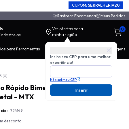
CUPOM:
SERRALHERIA20
Rastrear Encomenda
Meus Pedidos
do
Ver ofertas para
0
minha região
Cadastre-se
ios para Ferramentas
EPI
Movimentação de Carga
Ferragens
Insira seu CEP para uma melhor
experiência!
5
(0)
Não sei meu CEP
o Rápido Bimetal
Inserir
etal - MTX
cia:
724149
com desconto