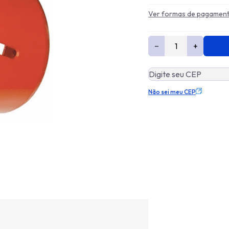
Ver formas de pagamen
−
+
Não sei meu CEP