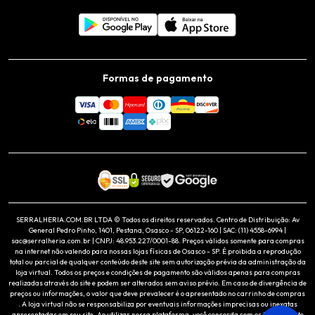
Formas de pagamento
SERRALHERIA.COM.BR LTDA © Todos os direitos reservados. Centro de Distribuição: Av
General Pedro Pinho, 1401, Pestana, Osasco - SP, 06122-160 | SAC: (11) 4558-6994 |
sac@serralheria.com.br | CNPJ: 48.953.227/0001-88. Preços válidos somente para compras
na internet não valendo para nossas lojas físicas de Osasco - SP. É proibida a reprodução
total ou parcial de qualquer conteúdo deste site sem autorização prévia da administração da
loja virtual. Todos os preços e condições de pagamento são válidos apenas para compras
realizadas através do site e podem ser alterados sem aviso prévio. Em caso de divergência de
preços ou informações, o valor que deve prevalecer é o apresentado no carrinho de compras
. A loja virtual não se responsabiliza por eventuais informações imprecisas ou inexatas
apresentadas em seu site. Ao utilizar nossa plataforma, você concorda com os termos deste