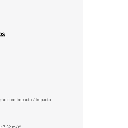
OS
ação com impacto / impacto
h:
7,32 m/s²