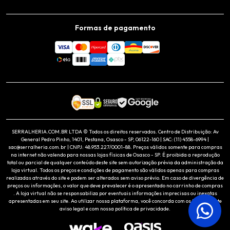
Formas de pagamento
SERRALHERIA.COM.BR LTDA © Todos os direitos reservados. Centro de Distribuição: Av
General Pedro Pinho, 1401, Pestana, Osasco - SP, 06122-160 | SAC: (11) 4558-6994 |
sac@serralheria.com.br | CNPJ: 48.953.227/0001-88. Preços válidos somente para compras
na internet não valendo para nossas lojas físicas de Osasco - SP. É proibida a reprodução
total ou parcial de qualquer conteúdo deste site sem autorização prévia da administração da
loja virtual. Todos os preços e condições de pagamento são válidos apenas para compras
realizadas através do site e podem ser alterados sem aviso prévio. Em caso de divergência de
preços ou informações, o valor que deve prevalecer é o apresentado no carrinho de compras
. A loja virtual não se responsabiliza por eventuais informações imprecisas ou inexatas
apresentadas em seu site. Ao utilizar nossa plataforma, você concorda com os termos deste
aviso legal e com nossa política de privacidade.