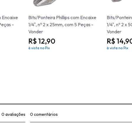
m Encaixe
Bits/Ponteira Phillips com Encaixe
Bits/Ponteir
Peças -
1/4", nº 2 x 25mm, com 5 Peças -
1/4", nº 2 x
Vonder
Vonder
R$ 12,90
R$ 14,9
à vista no Pix
à vista no Pix
0 avaliações
0 comentários