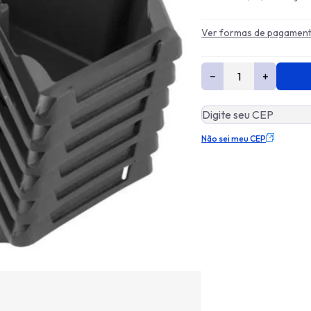
Ver formas de pagamen
−
+
Não sei meu CEP