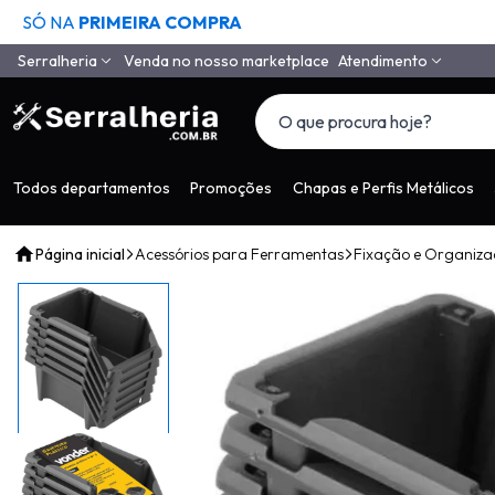
SÓ NA
PRIMEIRA COMPRA
Serralheria
Venda no nosso marketplace
Atendimento
Quem Somos
(11) 4558-6994
(11) 97650-9985
Como Comprar
vendas@serralheria
Segurança
Todos departamentos
Promoções
Chapas e Perfis Metálicos
Envio
Página inicial
Acessórios para Ferramentas
Fixação e Organiz
Pagamento
Tempo de Garantia
Depoimentos de Clientes
LGPD
Contato