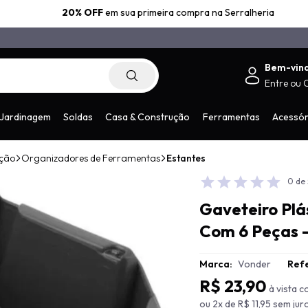
20% OFF
em sua primeira compra na Serralheria
Bem-vin
Entre
ou
.com.br
Jardinagem
Soldas
Casa & Construção
Ferramentas
Acessór
ação
Organizadores de Ferramentas
Estantes
0 de 
Gaveteiro Plás
Com 6 Peças 
Marca:
Vonder
Refe
R$ 23,90
à vista 
ou 2x de R$ 11,95 sem jur