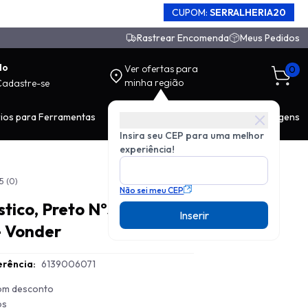
CUPOM:
SERRALHERIA20
Rastrear Encomenda
Meus Pedidos
do
Ver ofertas para
0
minha região
Cadastre-se
ios para Ferramentas
EPI
Movimentação de Carga
Ferragens
Insira seu CEP para uma melhor
experiência!
5
(0)
Não sei meu CEP
tico, Preto Nº3
Inserir
- Vonder
rência:
6139006071
com desconto
os