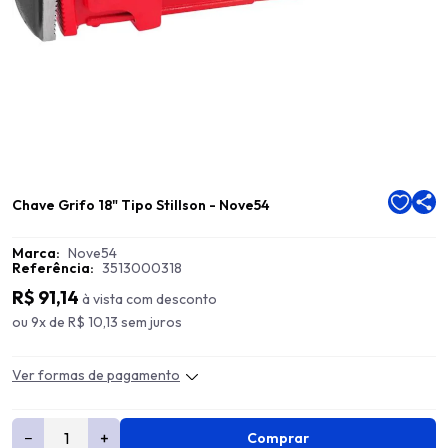
Chave Grifo 18" Tipo Stillson - Nove54
Marca:
Nove54
Referência:
3513000318
R$ 91,14
à vista com desconto
ou 9x de R$ 10,13 sem juros
Ver formas de pagamento
−
+
Comprar