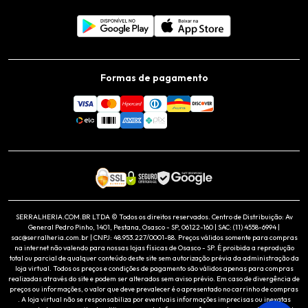
Formas de pagamento
SERRALHERIA.COM.BR LTDA © Todos os direitos reservados. Centro de Distribuição: Av
General Pedro Pinho, 1401, Pestana, Osasco - SP, 06122-160 | SAC: (11) 4558-6994 |
sac@serralheria.com.br | CNPJ: 48.953.227/0001-88. Preços válidos somente para compras
na internet não valendo para nossas lojas físicas de Osasco - SP. É proibida a reprodução
total ou parcial de qualquer conteúdo deste site sem autorização prévia da administração da
loja virtual. Todos os preços e condições de pagamento são válidos apenas para compras
realizadas através do site e podem ser alterados sem aviso prévio. Em caso de divergência de
preços ou informações, o valor que deve prevalecer é o apresentado no carrinho de compras
. A loja virtual não se responsabiliza por eventuais informações imprecisas ou inexatas