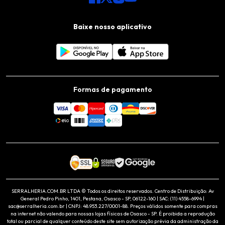
Baixe nosso aplicativo
Formas de pagamento
SERRALHERIA.COM.BR LTDA © Todos os direitos reservados. Centro de Distribuição: Av
General Pedro Pinho, 1401, Pestana, Osasco - SP, 06122-160 | SAC: (11) 4558-6994 |
sac@serralheria.com.br | CNPJ: 48.953.227/0001-88. Preços válidos somente para compras
na internet não valendo para nossas lojas físicas de Osasco - SP. É proibida a reprodução
total ou parcial de qualquer conteúdo deste site sem autorização prévia da administração da