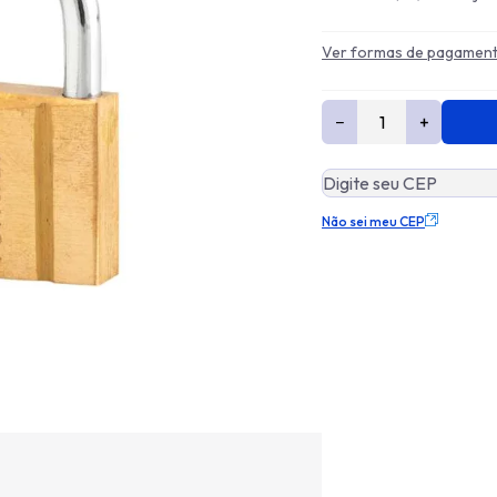
Ver formas de pagamen
−
+
Não sei meu CEP