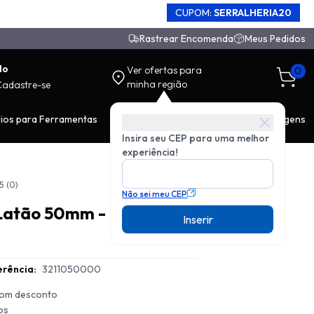
CUPOM:
SERRALHERIA20
Rastrear Encomenda
Meus Pedidos
do
Ver ofertas para
0
minha região
Cadastre-se
ios para Ferramentas
EPI
Movimentação de Carga
Ferragens
Insira seu CEP para uma melhor
experiência!
5
(0)
Não sei meu CEP
Latão 50mm -
Inserir
rência:
3211050000
 com desconto
os