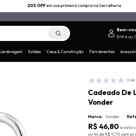
20% OFF
em sua primeira compra na Serralheria
Bem-vin
Entre
ou
.com.br
Jardinagem
Soldas
Casa & Construção
Ferramentas
Acessór
0 de 
Cadeado De 
Vonder
Marca:
Vonder
Refe
R$ 46,80
à vista
ou 4x de R$ 11,70 sem jur