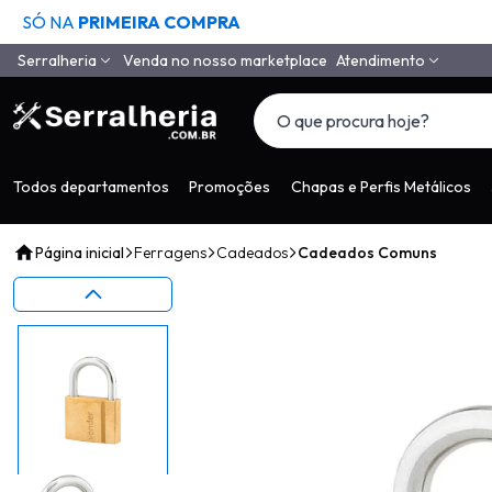
SÓ NA
PRIMEIRA COMPRA
Serralheria
Venda no nosso marketplace
Atendimento
Quem Somos
(11) 4558-6994
(11) 97650-9985
Como Comprar
vendas@serralheria
Segurança
Todos departamentos
Promoções
Chapas e Perfis Metálicos
Envio
Página inicial
Ferragens
Cadeados
Cadeados Comuns
Pagamento
Tempo de Garantia
Depoimentos de Clientes
LGPD
Contato