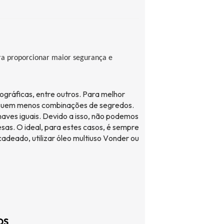
ra proporcionar maior segurança e
tográficas, entre outros. Para melhor
ssuem menos combinações de segredos.
haves iguais. Devido a isso, não podemos
sas. O ideal, para estes casos, é sempre
adeado, utilizar óleo multiuso
Vonder
ou
OS