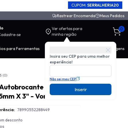
CUPOM:
SERRALHERIA20
Rastrear Encomenda
Meus Pedidos
do
Ver ofertas para
0
minha região
Cadastre-se
ios para Ferramentas
EPI
Movimentação de Carga
Ferragens
Insira seu CEP para uma melhor
experiência!
5
(0)
Não sei meu CEP
 Autobrocante
Inserir
5mm X 3" - Vonder
rência:
78990552288449
com desconto
ros