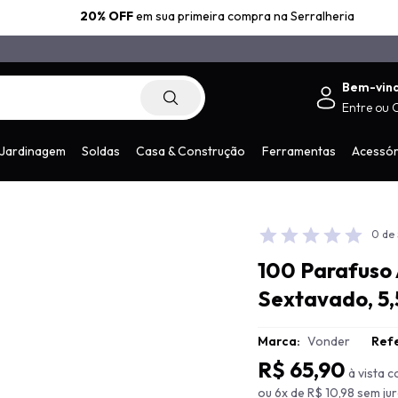
20% OFF
em sua primeira compra na Serralheria
Bem-vin
Entre
ou
.com.br
Jardinagem
Soldas
Casa & Construção
Ferramentas
Acessór
0 de 
100 Parafuso
Sextavado, 5,
Marca:
Vonder
Refe
R$ 65,90
à vista 
ou 6x de R$ 10,98 sem ju