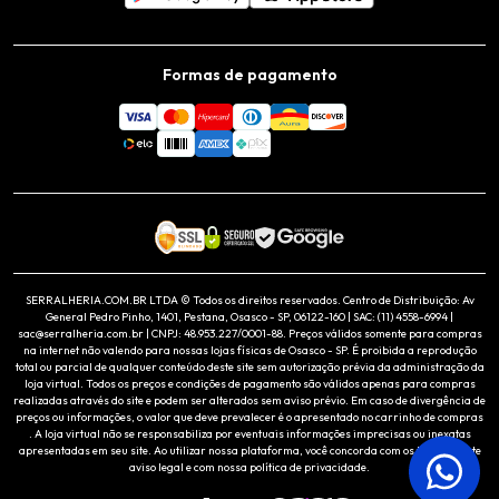
Formas de pagamento
SERRALHERIA.COM.BR LTDA © Todos os direitos reservados. Centro de Distribuição: Av
General Pedro Pinho, 1401, Pestana, Osasco - SP, 06122-160 | SAC: (11) 4558-6994 |
sac@serralheria.com.br | CNPJ: 48.953.227/0001-88. Preços válidos somente para compras
na internet não valendo para nossas lojas físicas de Osasco - SP. É proibida a reprodução
total ou parcial de qualquer conteúdo deste site sem autorização prévia da administração da
loja virtual. Todos os preços e condições de pagamento são válidos apenas para compras
realizadas através do site e podem ser alterados sem aviso prévio. Em caso de divergência de
preços ou informações, o valor que deve prevalecer é o apresentado no carrinho de compras
. A loja virtual não se responsabiliza por eventuais informações imprecisas ou inexatas
apresentadas em seu site. Ao utilizar nossa plataforma, você concorda com os termos deste
aviso legal e com nossa política de privacidade.