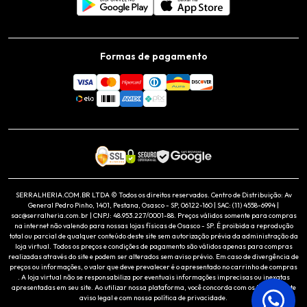
Formas de pagamento
SERRALHERIA.COM.BR LTDA © Todos os direitos reservados. Centro de Distribuição: Av
General Pedro Pinho, 1401, Pestana, Osasco - SP, 06122-160 | SAC: (11) 4558-6994 |
sac@serralheria.com.br | CNPJ: 48.953.227/0001-88. Preços válidos somente para compras
na internet não valendo para nossas lojas físicas de Osasco - SP. É proibida a reprodução
total ou parcial de qualquer conteúdo deste site sem autorização prévia da administração da
loja virtual. Todos os preços e condições de pagamento são válidos apenas para compras
realizadas através do site e podem ser alterados sem aviso prévio. Em caso de divergência de
preços ou informações, o valor que deve prevalecer é o apresentado no carrinho de compras
. A loja virtual não se responsabiliza por eventuais informações imprecisas ou inexatas
apresentadas em seu site. Ao utilizar nossa plataforma, você concorda com os termos deste
aviso legal e com nossa política de privacidade.