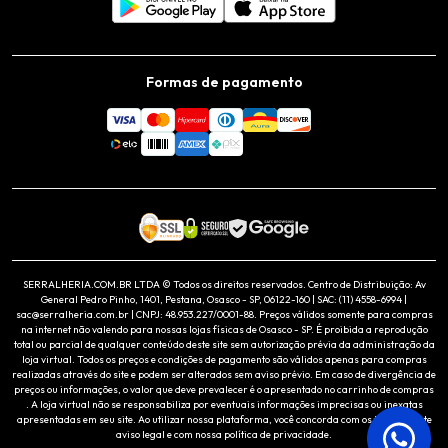
Formas de pagamento
SERRALHERIA.COM.BR LTDA © Todos os direitos reservados. Centro de Distribuição: Av
General Pedro Pinho, 1401, Pestana, Osasco - SP, 06122-160 | SAC: (11) 4558-6994 |
sac@serralheria.com.br | CNPJ: 48.953.227/0001-88. Preços válidos somente para compras
na internet não valendo para nossas lojas físicas de Osasco - SP. É proibida a reprodução
total ou parcial de qualquer conteúdo deste site sem autorização prévia da administração da
loja virtual. Todos os preços e condições de pagamento são válidos apenas para compras
realizadas através do site e podem ser alterados sem aviso prévio. Em caso de divergência de
preços ou informações, o valor que deve prevalecer é o apresentado no carrinho de compras
. A loja virtual não se responsabiliza por eventuais informações imprecisas ou inexatas
apresentadas em seu site. Ao utilizar nossa plataforma, você concorda com os termos deste
aviso legal e com nossa política de privacidade.