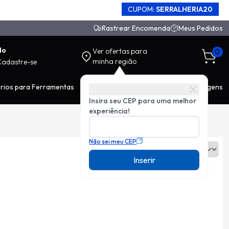
CUPOM:
SERRALHERIA20
Rastrear Encomenda
Meus Pedidos
do
Ver ofertas para
0
minha região
Cadastre-se
rios para Ferramentas
EPI
Movimentação de Carga
Ferragens
Insira seu CEP para uma melhor
experiência!
Não sei meu CEP
Ordenar:
Inserir