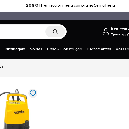
20% OFF
em sua primeira compra na Serralheria
Bem-vin
Entre
ou
.com.br
Jardinagem
Soldas
Casa & Construção
Ferramentas
Acessó
as