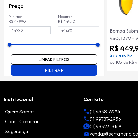
Preço
Minímo:
Máximo:
R$ 449.90
R$ 449.90
Bomba Subm
450, 127V - 
R$ 449,
à vista no Pix
LIMPAR FILTROS
ou 10x de R$ 4
FILTRAR
Institucional
Contato
Quem Somos
(11)4558-6994
(11)99787-2956
Como Comprar
(11)98323-3169
Segurança
vendas@serralheria.c