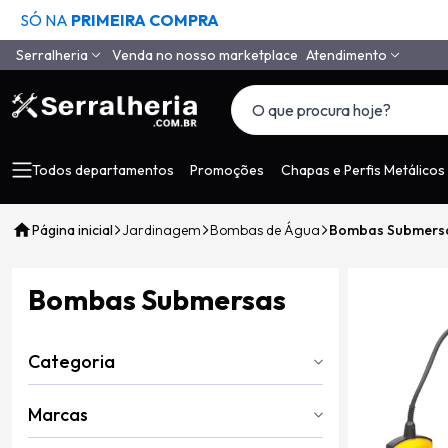
SÓ NA
PRIMEIRA COMPRA
Serralheria
Venda no nosso marketplace
Atendimento
Quem Somos
(11) 4558-6994
(11) 97650-9985
Como Comprar
vendas@serralheria
Segurança
Todos departamentos
Promoções
Chapas e Perfis Metálicos
Envio
Página inicial
Jardinagem
Bombas de Água
Bombas Submers
Pagamento
Tempo de Garantia
Bombas Submersas
Depoimentos de Clientes
LGPD
Categoria
Contato
Marcas