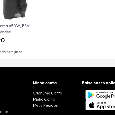
ersa 450W, BSV
Vonder
90
4,99 sem juros
Minha conta
Baixe nosso apli
Criar uma Conta
Minha Conta
Meus Pedidos
om.br