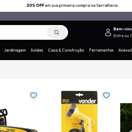
20% OFF
em sua primeira compra na Serralheria
Bem-vin
Entre
ou
.com.br
Jardinagem
Soldas
Casa & Construção
Ferramentas
Acessó