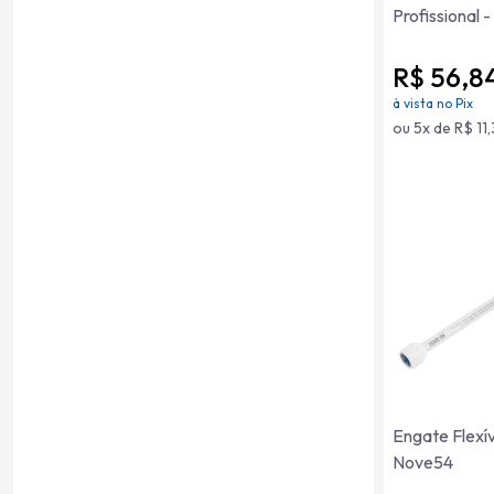
Profissional 
R$ 56,8
à vista no Pix
ou 5x de R$ 11
Engate Flexí
Nove54