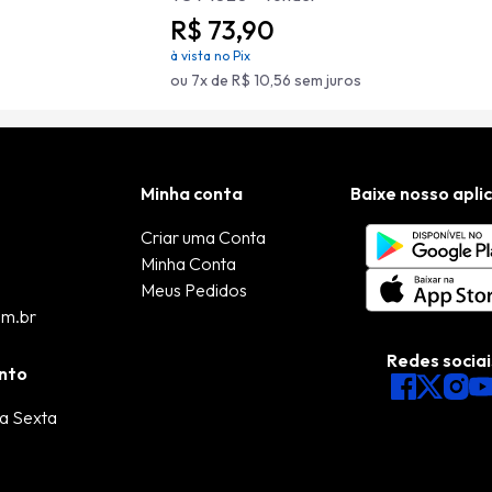
R$ 73,90
à vista no Pix
ou 7x de R$ 10,56 sem juros
Minha conta
Baixe nosso apli
Criar uma Conta
Minha Conta
Meus Pedidos
om.br
Redes sociai
nto
a Sexta