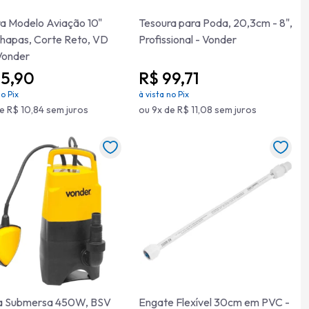
a Modelo Aviação 10"
Tesoura para Poda, 20,3cm - 8",
hapas, Corte Reto, VD
Profissional - Vonder
Vonder
75,90
R$ 99,71
no Pix
à vista no Pix
e R$ 10,84 sem juros
ou 9x de R$ 11,08 sem juros
 Submersa 450W, BSV
Engate Flexível 30cm em PVC -