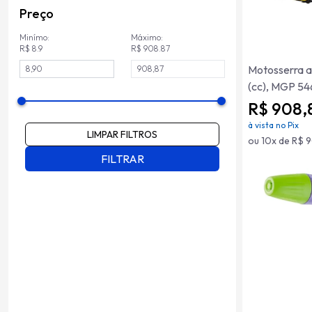
Preço
Minímo:
Máximo:
R$ 8.9
R$ 908.87
Motosserra a
(cc), MGP 54
R$ 908,
à vista no Pix
LIMPAR FILTROS
ou 10x de R$ 9
FILTRAR