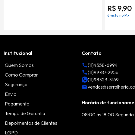
R$ 9,90
à vista no Pix
Institucional
Contato
Quem Somos
(11)4558-6994
(11)99787-2956
Como Comprar
(11)98323-3169
Segurança
vendas@serralheria.c
Envio
Horário de funcioname
Pagamento
Tempo de Garantia
08:00 às 18:00 Segunda 
Depoimentos de Clientes
LGPD