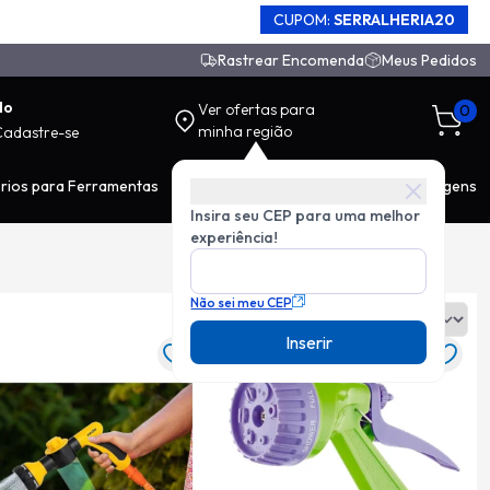
CUPOM:
SERRALHERIA20
Rastrear Encomenda
Meus Pedidos
do
Ver ofertas para
0
minha região
Cadastre-se
rios para Ferramentas
EPI
Movimentação de Carga
Ferragens
Insira seu CEP para uma melhor
experiência!
Não sei meu CEP
Ordenar:
Inserir