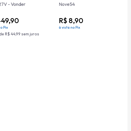
27V - Vonder
Nove54
449,90
R$ 8,90
no Pix
à vista no Pix
de R$ 44,99 sem juros