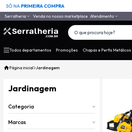
SÓ NA
PRIMEIRA COMPRA
Serralheria
Venda no nosso marketplace
Atendimento
Quem Somos
(11) 4558-6994
(11) 97650-9985
Como Comprar
vendas@serralheria
Segurança
Todos departamentos
Promoções
Chapas e Perfis Metálicos
Envio
Página inicial
Jardinagem
Pagamento
Tempo de Garantia
Jardinagem
Depoimentos de Clientes
LGPD
Categoria
Contato
Marcas