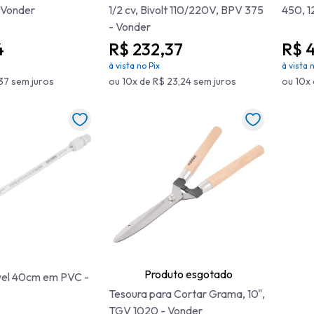
- Vonder
1/2 cv, Bivolt 110/220V, BPV 375
450, 1
- Vonder
4
R$ 232,37
R$ 
à vista no Pix
à vista 
,37 sem juros
ou 10x de R$ 23,24 sem juros
ou 10x 
Produto esgotado
vel 40cm em PVC -
Tesoura para Cortar Grama, 10",
TGV 1020 - Vonder