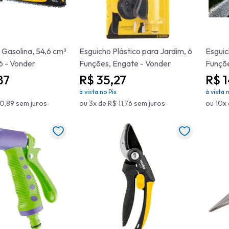
 Gasolina, 54,6 cm³
Esguicho Plástico para Jardim, 6
Esguic
6 - Vonder
Funções, Engate - Vonder
Funçõe
87
R$ 35,27
R$ 
à vista no Pix
à vista 
0,89 sem juros
ou 3x de R$ 11,76 sem juros
ou 10x 