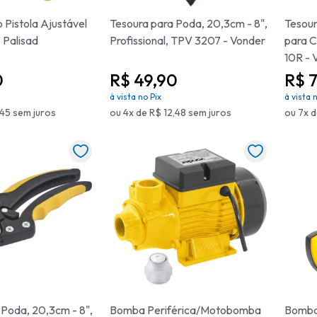
 Pistola Ajustável
Tesoura para Poda, 20,3cm - 8",
Tesour
 Palisad
Profissional, TPV 3207 - Vonder
para C
10R - 
0
R$ 49,90
R$ 
à vista no Pix
à vista 
,45 sem juros
ou 4x de R$ 12,48 sem juros
ou 7x d
 Poda, 20,3cm - 8",
Bomba Periférica/Motobomba
Bomba