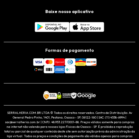
Baixe nosso aplicativo
Formas de pagamento
SERRALHERIA.COM.BR LTDA © Todos os direitos reservados. Centro de Distribuição: Av
General Pedro Pinho, 1401, Pestana, Osasco - SP, 06122-160 | SAC: (11) 4558-6994 |
sac@serralheria.com.br | CNPJ: 48.953.227/0001-88. Preços válidos somente para compras
na internet não valendo para nossas lojas físicas de Osasco - SP. É proibida a reprodução
total ou parcial de qualquer conteúdo deste site sem autorização prévia da administração da
loja virtual. Todos os preços e condições de pagamento são válidos apenas para compras