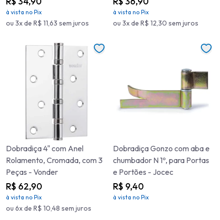
R$ 34,90
R$ 36,90
à vista no Pix
à vista no Pix
ou 3x de R$ 11,63 sem juros
ou 3x de R$ 12,30 sem juros
Dobradiça 4" com Anel
Dobradiça Gonzo com aba e
Rolamento, Cromada, com 3
chumbador N 1º, para Portas
Peças - Vonder
e Portões - Jocec
R$ 62,90
R$ 9,40
à vista no Pix
à vista no Pix
ou 6x de R$ 10,48 sem juros