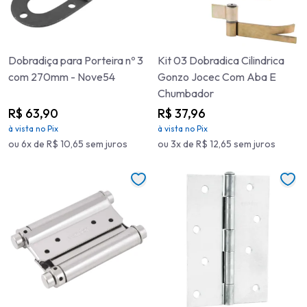
Dobradiça para Porteira nº 3
Kit 03 Dobradica Cilindrica
com 270mm - Nove54
Gonzo Jocec Com Aba E
Chumbador
R$ 63,90
R$ 37,96
à vista no Pix
à vista no Pix
ou 6x de R$ 10,65 sem juros
ou 3x de R$ 12,65 sem juros