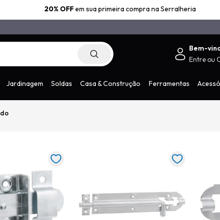
20% OFF
em sua primeira compra na Serralheria
Bem-vin
Entre
ou
.com.br
Jardinagem
Soldas
Casa & Construção
Ferramentas
Acessó
ndo