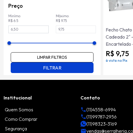
Preço
Minímo:
Máximo:
R$ 6.5
R$ 9.75
Fecho Chato
Cadeado 2" -
Encartelado 
R$ 9,75
LIMPAR FILTROS
à vista no Pix
FILTRAR
Institucional
Contato
Quem Somos
(11)4558-6994
(11)99787-2956
Como Comprar
(11)98323-3169
Segurança
vendas@serralheria.c