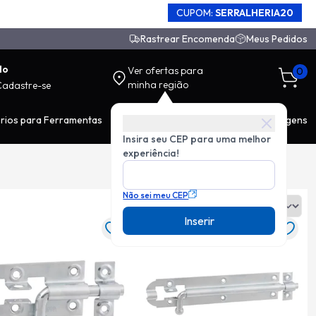
CUPOM:
SERRALHERIA20
Rastrear Encomenda
Meus Pedidos
do
Ver ofertas para
0
minha região
Cadastre-se
rios para Ferramentas
EPI
Movimentação de Carga
Ferragens
Insira seu CEP para uma melhor
experiência!
Não sei meu CEP
Ordenar:
Inserir