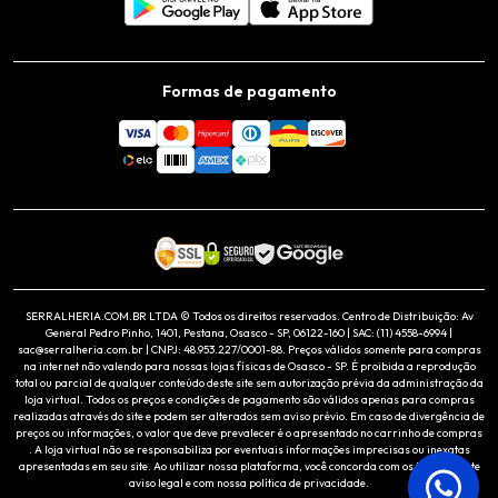
Formas de pagamento
SERRALHERIA.COM.BR LTDA © Todos os direitos reservados. Centro de Distribuição: Av
General Pedro Pinho, 1401, Pestana, Osasco - SP, 06122-160 | SAC: (11) 4558-6994 |
sac@serralheria.com.br | CNPJ: 48.953.227/0001-88. Preços válidos somente para compras
na internet não valendo para nossas lojas físicas de Osasco - SP. É proibida a reprodução
total ou parcial de qualquer conteúdo deste site sem autorização prévia da administração da
loja virtual. Todos os preços e condições de pagamento são válidos apenas para compras
realizadas através do site e podem ser alterados sem aviso prévio. Em caso de divergência de
preços ou informações, o valor que deve prevalecer é o apresentado no carrinho de compras
. A loja virtual não se responsabiliza por eventuais informações imprecisas ou inexatas
apresentadas em seu site. Ao utilizar nossa plataforma, você concorda com os termos deste
aviso legal e com nossa política de privacidade.