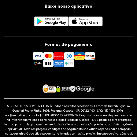
Baixe nosso aplicativo
Formas de pagamento
SERRALHERIA.COM.BR LTDA © Todos os direitos reservados. Centro de Distribuição: Av
General Pedro Pinho, 1401, Pestana, Osasco - SP, 06122-160 | SAC: (11) 4558-6994 |
sac@serralheria.com.br | CNPJ: 48.953.227/0001-88. Preços válidos somente para compras
na internet não valendo para nossas lojas físicas de Osasco - SP. É proibida a reprodução
total ou parcial de qualquer conteúdo deste site sem autorização prévia da administração da
loja virtual. Todos os preços e condições de pagamento são válidos apenas para compras
realizadas através do site e podem ser alterados sem aviso prévio. Em caso de divergência de