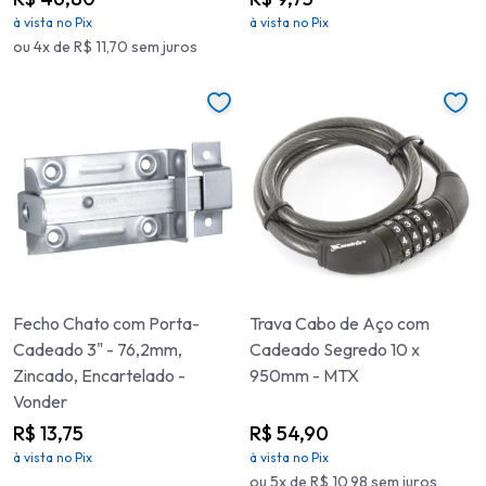
à vista no Pix
à vista no Pix
ou 4x de R$ 11,70 sem juros
Fecho Chato com Porta-
Trava Cabo de Aço com
Cadeado 3" - 76,2mm,
Cadeado Segredo 10 x
Zincado, Encartelado -
950mm - MTX
Vonder
R$ 13,75
R$ 54,90
à vista no Pix
à vista no Pix
ou 5x de R$ 10,98 sem juros