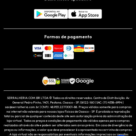
Formas de pagamento
SERRALHERIA.COM.BR LTDA © Todos os direitos reservados. Centro de Distribuição: Av
General Pedro Pinho, 1401, Pestana, Osasco - SP, 06122-160 | SAC: (11) 4558-6994 |
sac@serralheria.com.br | CNPJ: 48.953.227/0001-88. Preços válidos somente para compras
na internet não valendo para nossas lojas físicas de Osasco - SP. É proibida a reprodução
total ou parcial de qualquer conteúdo deste site sem autorização prévia da administração da
loja virtual. Todos os preços e condições de pagamento são válidos apenas para compras
realizadas através do site e podem ser alterados sem aviso prévio. Em caso de divergência de
preços ou informações, o valor que deve prevalecer é o apresentado no carrinho de compras
. A loja virtual não se responsabiliza por eventuais informações imprecisas ou inexatas