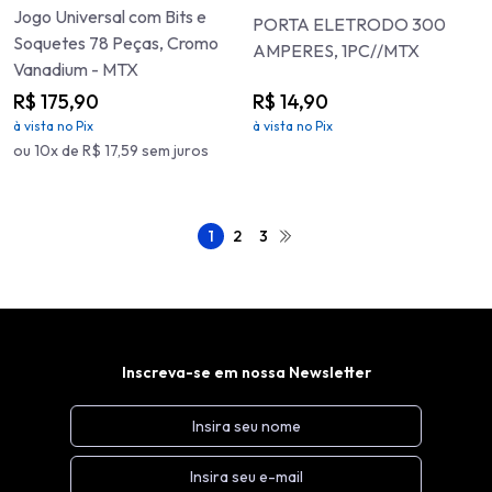
Jogo Universal com Bits e
PORTA ELETRODO 300
Soquetes 78 Peças, Cromo
AMPERES, 1PC//MTX
Vanadium - MTX
R$ 175,90
R$ 14,90
à vista no Pix
à vista no Pix
ou 10x de R$ 17,59 sem juros
1
2
3
Inscreva-se em nossa Newsletter