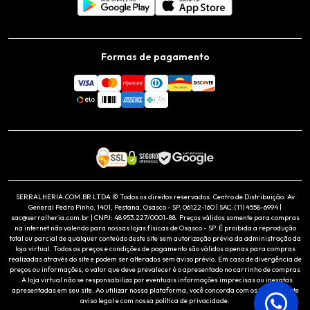
Formas de pagamento
SERRALHERIA.COM.BR LTDA © Todos os direitos reservados. Centro de Distribuição: Av
General Pedro Pinho, 1401, Pestana, Osasco - SP, 06122-160 | SAC: (11) 4558-6994 |
sac@serralheria.com.br | CNPJ: 48.953.227/0001-88. Preços válidos somente para compras
na internet não valendo para nossas lojas físicas de Osasco - SP. É proibida a reprodução
total ou parcial de qualquer conteúdo deste site sem autorização prévia da administração da
loja virtual. Todos os preços e condições de pagamento são válidos apenas para compras
realizadas através do site e podem ser alterados sem aviso prévio. Em caso de divergência de
preços ou informações, o valor que deve prevalecer é o apresentado no carrinho de compras
. A loja virtual não se responsabiliza por eventuais informações imprecisas ou inexatas
apresentadas em seu site. Ao utilizar nossa plataforma, você concorda com os termos deste
aviso legal e com nossa política de privacidade.