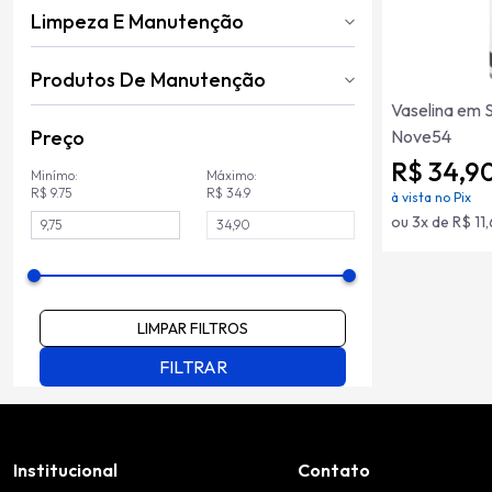
Limpeza E Manutenção
Produtos De Manutenção
Vaselina em 
Preço
Nove54
R$ 34,9
Minímo:
Máximo:
R$ 9.75
R$ 34.9
à vista no Pix
ou 3x de R$ 11
LIMPAR FILTROS
FILTRAR
Institucional
Contato