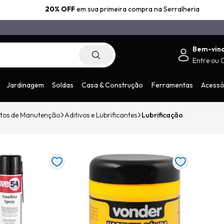
20% OFF
em sua primeira compra na Serralheria
Bem-vin
Entre
ou
.com.br
Jardinagem
Soldas
Casa & Construção
Ferramentas
Acessó
tos de Manutenção
Aditivos e Lubrificantes
Lubrificação