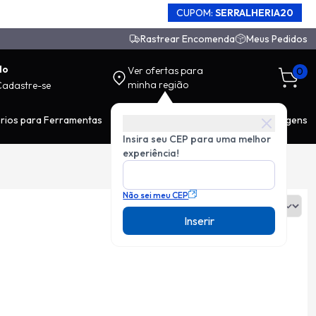
CUPOM:
SERRALHERIA20
Rastrear Encomenda
Meus Pedidos
do
Ver ofertas para
0
minha região
Cadastre-se
rios para Ferramentas
EPI
Movimentação de Carga
Ferragens
Insira seu CEP para uma melhor
experiência!
Não sei meu CEP
Ordenar:
Inserir