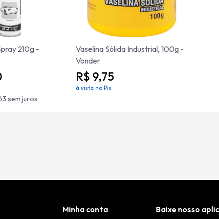
Spray 210g -
Vaselina Sólida Industrial, 100g -
Vonder
0
R$ 9,75
à vista no Pix
,63 sem juros
Minha conta
Baixe nosso apli