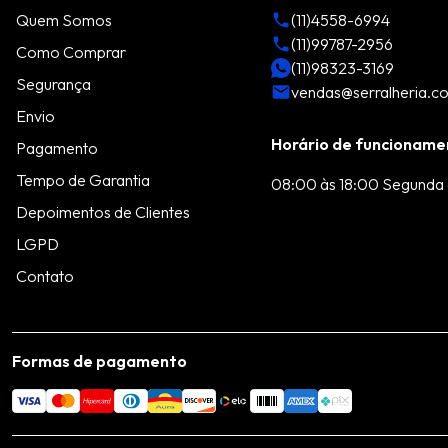
Quem Somos
(11)4558-6994
(11)99787-2956
Como Comprar
(11)98323-3169
Segurança
vendas@serralheria.c
Envio
Horário de funcioname
Pagamento
Tempo de Garantia
08:00 às 18:00 Segunda 
Depoimentos de Clientes
LGPD
Contato
Formas de pagamento