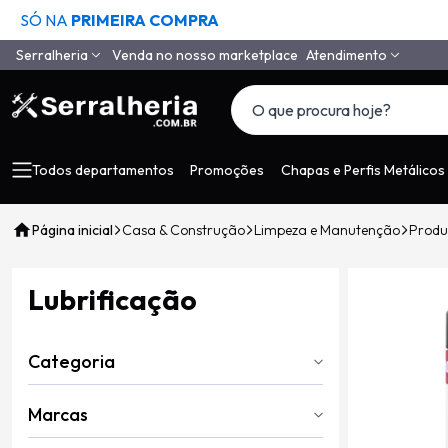
SÓ NA
PRIMEIRA COMPRA
Serralheria
Venda no nosso marketplace
Atendimento
Quem Somos
(11) 4558-6994
(11) 97650-9985
Como Comprar
vendas@serralheria
Segurança
Todos departamentos
Promoções
Chapas e Perfis Metálicos
Envio
Página inicial
Casa & Construção
Limpeza e Manutenção
Produ
Pagamento
Tempo de Garantia
Lubrificação
Depoimentos de Clientes
LGPD
Categoria
Contato
Marcas