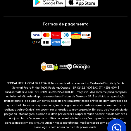
Formas de pagamento
SERRALHERIA.COM.BR LTDA © Todos os direitos reservados. Centro de Distribuição: Av
General Pedro Pinho, 1401, Pestana, Osasco - SP, 06122-160 | SAC: (11) 4558-6994 |
sac@serralheria.com.br | CNPJ: 48.953.227/0001-88. Preços válidos somente para compras
na internet não valendo para nossas lojas físicas de Osasco - SP. É proibida a reprodução
total ou parcial de qualquer conteúdo deste site sem autorização prévia da administração da
loja virtual. Todos os preços e condições de pagamento são válidos apenas para compras
realizadas através do site e podem ser alterados sem aviso prévio. Em caso de divergência de
preços ou informações, o valor que deve prevalecer é o apresentado no carrinho de compras
. A loja virtual não se responsabiliza por eventuais informações imprecisas ou inexatas
apresentadas em seu site. Ao utilizar nossa plataforma, você concorda com os termos deste
aviso legal e com nossa política de privacidade.