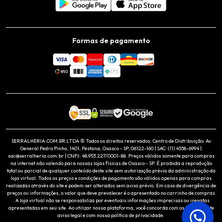
Formas de pagamento
SERRALHERIA.COM.BR LTDA © Todos os direitos reservados. Centro de Distribuição: Av
General Pedro Pinho, 1401, Pestana, Osasco - SP, 06122-160 | SAC: (11) 4558-6994 |
sac@serralheria.com.br | CNPJ: 48.953.227/0001-88. Preços válidos somente para compras
na internet não valendo para nossas lojas físicas de Osasco - SP. É proibida a reprodução
total ou parcial de qualquer conteúdo deste site sem autorização prévia da administração da
loja virtual. Todos os preços e condições de pagamento são válidos apenas para compras
realizadas através do site e podem ser alterados sem aviso prévio. Em caso de divergência de
preços ou informações, o valor que deve prevalecer é o apresentado no carrinho de compras
. A loja virtual não se responsabiliza por eventuais informações imprecisas ou inexatas
apresentadas em seu site. Ao utilizar nossa plataforma, você concorda com os termos deste
aviso legal e com nossa política de privacidade.