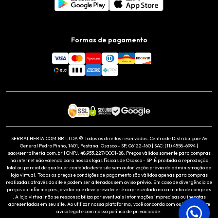
Formas de pagamento
SERRALHERIA.COM.BR LTDA © Todos os direitos reservados. Centro de Distribuição: Av
General Pedro Pinho, 1401, Pestana, Osasco - SP, 06122-160 | SAC: (11) 4558-6994 |
sac@serralheria.com.br | CNPJ: 48.953.227/0001-88. Preços válidos somente para compras
na internet não valendo para nossas lojas físicas de Osasco - SP. É proibida a reprodução
total ou parcial de qualquer conteúdo deste site sem autorização prévia da administração da
loja virtual. Todos os preços e condições de pagamento são válidos apenas para compras
realizadas através do site e podem ser alterados sem aviso prévio. Em caso de divergência de
preços ou informações, o valor que deve prevalecer é o apresentado no carrinho de compras
. A loja virtual não se responsabiliza por eventuais informações imprecisas ou inexatas
apresentadas em seu site. Ao utilizar nossa plataforma, você concorda com os termos deste
aviso legal e com nossa política de privacidade.