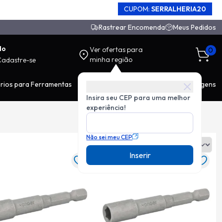
CUPOM:
SERRALHERIA20
Rastrear Encomenda
Meus Pedidos
do
Ver ofertas para
0
minha região
Cadastre-se
rios para Ferramentas
EPI
Movimentação de Carga
Ferragens
Insira seu CEP para uma melhor
experiência!
Não sei meu CEP
Ordenar:
Inserir