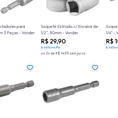
ptadores para
Soquete Estriado c/ Encaixe de
Soque
m 3 Peças - Vonder
1/2", 30mm - Vonder
1/4" -
R$ 29,90
R$ 
à vista no Pix
à vista 
ou 2x de R$ 14,95 sem juros