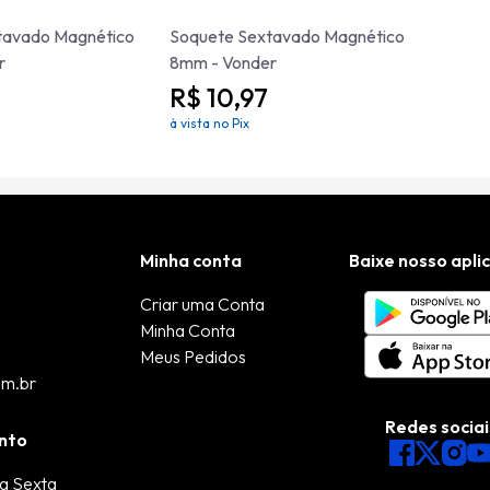
tavado Magnético
Soquete Sextavado Magnético
r
8mm - Vonder
R$ 10,97
à vista no Pix
Minha conta
Baixe nosso apli
Criar uma Conta
Minha Conta
Meus Pedidos
om.br
Redes sociai
nto
a Sexta