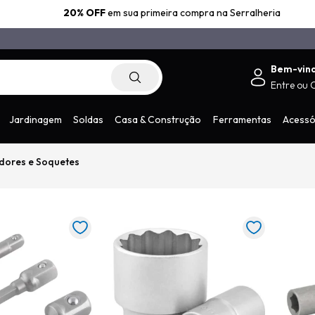
20% OFF
em sua primeira compra na Serralheria
Bem-vin
Entre
ou
.com.br
Jardinagem
Soldas
Casa & Construção
Ferramentas
Acessó
dores e Soquetes