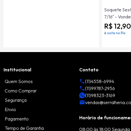
Soquete Sex
7/16" - Vonde
R$ 12,90
à vista no Pix
Institucional
Contato
Quem Somos
(11)4558-6994
(11)99787-2956
Como Comprar
(11)98323-3169
Segurança
vendas@serralheria.c
Envio
Horário de funcioname
Pagamento
Tempo de Garantia
08:00 às 18:00 Segunda 