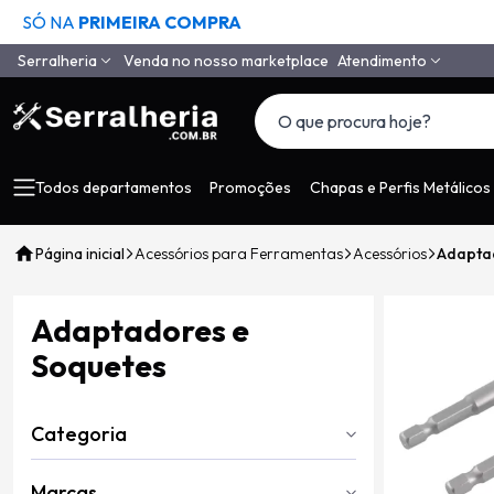
SÓ NA
PRIMEIRA COMPRA
Serralheria
Venda no nosso marketplace
Atendimento
Quem Somos
(11) 4558-6994
(11) 97650-9985
Como Comprar
vendas@serralheria
Segurança
Todos departamentos
Promoções
Chapas e Perfis Metálicos
Envio
Página inicial
Acessórios para Ferramentas
Acessórios
Adapta
Pagamento
Tempo de Garantia
Adaptadores e
Depoimentos de Clientes
Soquetes
LGPD
Contato
Categoria
Marcas